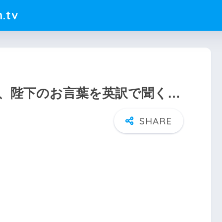
.tv
、陛下のお言葉を英訳で聞く…