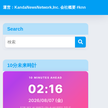
運営：KandaNewsNetwork,Inc. 会社概要 #knn
Search
10分未来時計
10 MINUTES AHEAD
02:16
2026/08/07 (金)
FOR MY ALWAYS-IN-A-HURRY SELF