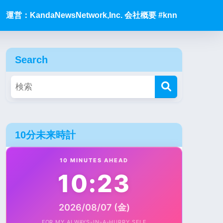
運営：KandaNewsNetwork,Inc. 会社概要 #knn
Search
10分未来時計
10 MINUTES AHEAD
10:23
2026/08/07 (金)
FOR MY ALWAYS-IN-A-HURRY SELF