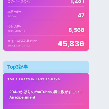
1,281
このページのPV
本日のPV
47
TODAY
今月のPV
8,568
THIS MONTH
サイト全体の累計PV
45,836
SINCE-26-04-22
Top3記事
TOP 3 POSTS IN LAST 30 DAYS
294のかほりのYouTubeの再生数がすごい！
An experiment