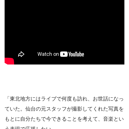
「東北地方にはライブで何度も訪れ、お世話になっ
ていた。仙台の元スタッフが撮影してくれた写真を
もとに自分たちで今できることを考えて、音楽とい
う表現で応援したい。