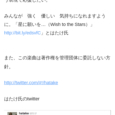
みんなが 強く 優しい 気持ちになれますよう
に。「星に願いを…（Wish to the Stars）」
http://bit.ly/edsvfC
」とはたけ氏
また、この楽曲は著作権を管理団体に委託しない方
針。
http://twitter.com/#!/hatake
はたけ氏のtwitter