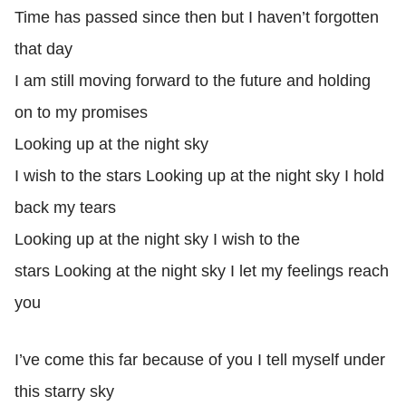
Time has passed since then but I haven’t forgotten
that day
I am still moving forward to the future and holding
on to my promises
Looking up at the night sky
I wish to the stars Looking up at the night sky I hold
back my tears
Looking up at the night sky I wish to the
stars Looking at the night sky I let my feelings reach
you
I’ve come this far because of you I tell myself under
this starry sky