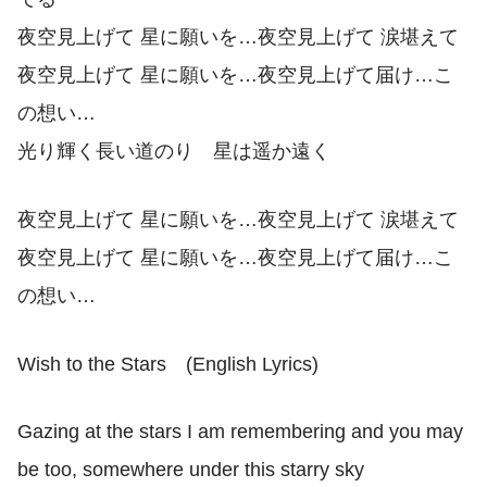
夜空見上げて 星に願いを…夜空見上げて 涙堪えて
夜空見上げて 星に願いを…夜空見上げて届け…こ
の想い…
光り輝く長い道のり 星は遥か遠く
夜空見上げて 星に願いを…夜空見上げて 涙堪えて
夜空見上げて 星に願いを…夜空見上げて届け…こ
の想い…
Wish to the Stars (English Lyrics)
Gazing at the stars I am remembering and you may
be too, somewhere under this starry sky