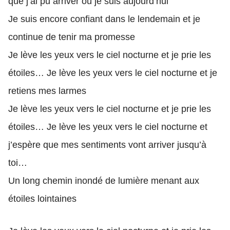
que j’ai pu arriver où je suis aujourd’hui
Je suis encore confiant dans le lendemain et je
continue de tenir ma promesse
Je lève les yeux vers le ciel nocturne et je prie les
étoiles… Je lève les yeux vers le ciel nocturne et je
retiens mes larmes
Je lève les yeux vers le ciel nocturne et je prie les
étoiles… Je lève les yeux vers le ciel nocturne et
j’espère que mes sentiments vont arriver jusqu’à
toi…
Un long chemin inondé de lumière menant aux
étoiles lointaines