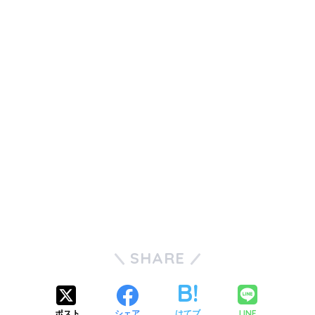
SHARE
LINE
ポスト
シェア
はてブ