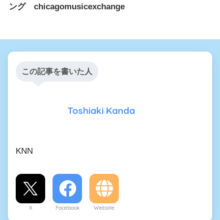
ング chicagomusicexchange
この記事を書いた人
Toshiaki Kanda
KNN
X
Facebook
Website