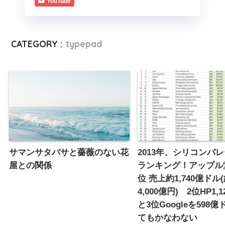
YouTube
CATEGORY :
typepad
サマンサタバサと薔薇のない花
2013年、シリコンバレ
屋との関係
ランキング！アップル
位 売上約1,740億ドル(
4,000億円) 2位HP1,
と3位Googleを598
てもかなわない