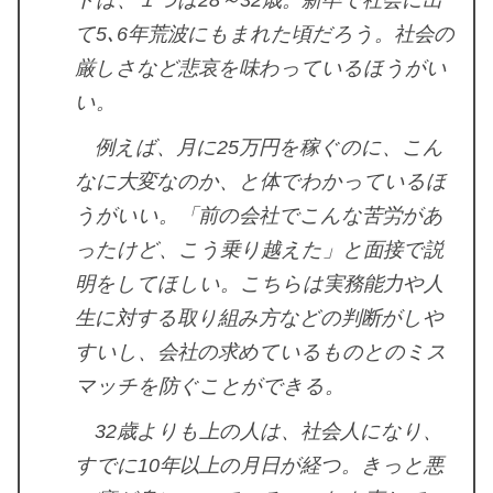
て5､6年荒波にもまれた頃だろう。社会の
厳しさなど悲哀を味わっているほうがい
い。
例えば、月に25万円を稼ぐのに、こん
なに大変なのか、と体でわかっているほ
うがいい。「前の会社でこんな苦労があ
ったけど、こう乗り越えた」と面接で説
明をしてほしい。こちらは実務能力や人
生に対する取り組み方などの判断がしや
すいし、会社の求めているものとのミス
マッチを防ぐことができる。
32歳よりも上の人は、社会人になり、
すでに10年以上の月日が経つ。きっと悪