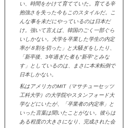
い、時間をかけて育てていた。育てる辛
抱強さを失った今もこのスタイルだ。こ
んな事を未だにやっているのは日本だ
け。強いて言えば、韓国のごく一部ぐら
いしかない。大学を卒業した学生の内定
率が８割を切った」と大騒ぎをしたり、
「新卒後、3年過ぎた者も“新卒”とみな
す」としているのは、まさに本末転倒で
日本しかない。
私はアメリカのMIT（マサチューセッツ
工科大学）の大学院やスタンフォード大
学などにいたが、「卒業者の内定率」と
いった言葉は聞いたことがない。彼らは
ある程度の大きさになり、完成された会