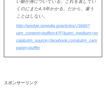
い癖が身についている。これを直してい
くのにまた4､5年かかる。だから、雇う
ことはしない。
http://wedge.ismedia.jp/articles/-/3695?
utm_content=bufferc47f7&utm_medium=so
cial&utm_source=facebook.com&utm_cam
paign=buffer
スポンサーリンク