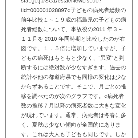
stat.go.jp/SG1/estat/NewList.do?
tid=000001028897○子どもの病死者総数の
前年比較１～１９歳の福島県の子どもの病
死者総数について、事故後の2011 年３～
１１月を 2010 年同時期と比較したのが右
図です。１．５倍に増加していますが、子
どもの病死はもともと少なく、“異変”と判
断するには絶対数が少なすぎます。過去の
統計や他の都道府県でも同様の変化は少な
からずあることです。そこで、月ごとの推
移を調べたのが次のグラフです。○病死者
数の推移７月以降の病死者数に大きな変化
が現れています。通常、病死者は冬春に多
く、夏秋は少ない傾向が全国的にありま
す。これは大人も子どもも同じです。しか