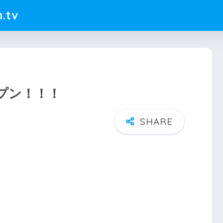
.tv
ープン！！！