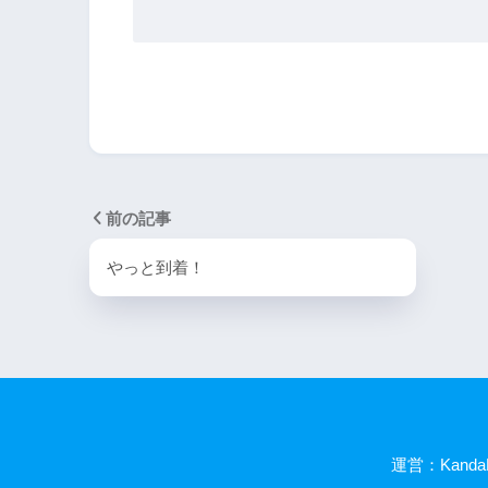
前の記事
やっと到着！
運営：KandaN