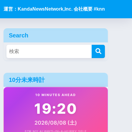
運営：KandaNewsNetwork,Inc. 会社概要 #knn
Search
10分未来時計
10 MINUTES AHEAD
19:20
2026/08/08 (土)
FOR MY ALWAYS-IN-A-HURRY SELF