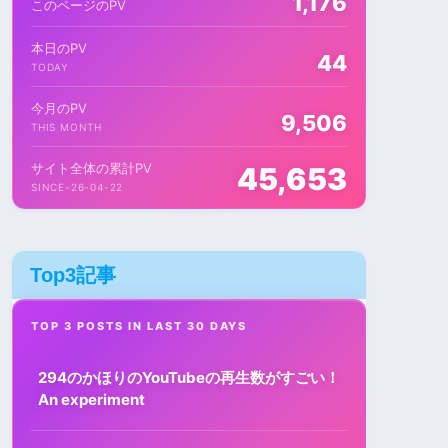
1,176
このページのPV
本日のPV
44
TODAY
今月のPV
9,506
THIS MONTH
サイト全体の累計PV
45,653
SINCE-26-04-22
Top3記事
TOP 3 POSTS IN LAST 30 DAYS
294のかほりのYouTubeの再生数がすごい！
An experiment