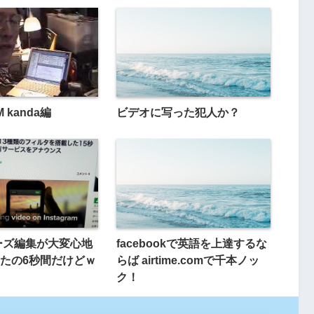
M kanda編
ビデオに写った犯人か？
ポーズ編集が大変心地
facebookで英語を上達するな
たの6秒間だけどｗ
らば airtime.comで千本ノッ
ク！