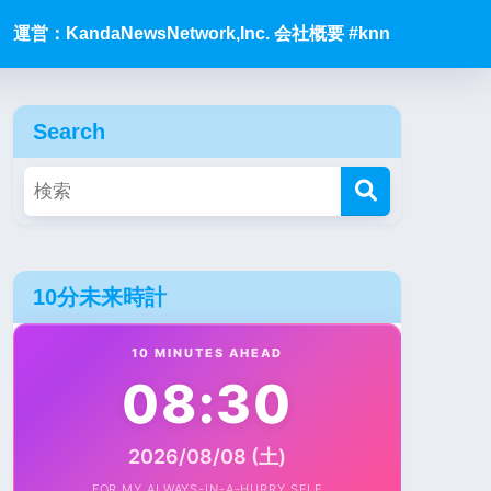
運営：KandaNewsNetwork,Inc. 会社概要 #knn
Search
10分未来時計
10 MINUTES AHEAD
08:30
2026/08/08 (土)
FOR MY ALWAYS-IN-A-HURRY SELF