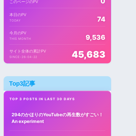
0
このページのPV
本日のPV
74
TODAY
今月のPV
9,536
THIS MONTH
サイト全体の累計PV
45,683
SINCE-26-04-22
Top3記事
TOP 3 POSTS IN LAST 30 DAYS
294のかほりのYouTubeの再生数がすごい！
An experiment