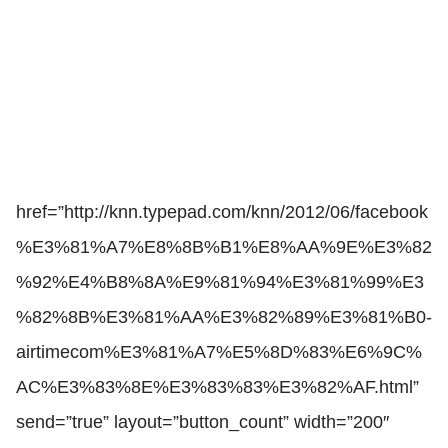
href=”http://knn.typepad.com/knn/2012/06/facebook
%E3%81%A7%E8%8B%B1%E8%AA%9E%E3%82
%92%E4%B8%8A%E9%81%94%E3%81%99%E3
%82%8B%E3%81%AA%E3%82%89%E3%81%B0-
airtimecom%E3%81%A7%E5%8D%83%E6%9C%
AC%E3%83%8E%E3%83%83%E3%82%AF.html”
send=”true” layout=”button_count” width=”200″