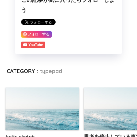
う
フォローする
YouTube
CATEGORY :
typepad
twttr sketch
思考を停止している東