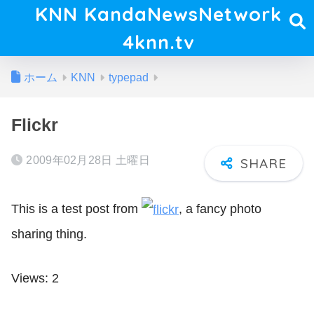
KNN KandaNewsNetwork
4knn.tv
ホーム
KNN
typepad
Flickr
2009年02月28日 土曜日
This is a test post from
, a fancy photo
sharing thing.
Views: 2