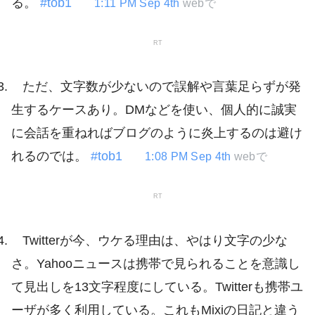
る。
#tob1
1:11 PM Sep 4th
webで
RT
ただ、文字数が少ないので誤解や言葉足らずが発
生するケースあり。DMなどを使い、個人的に誠実
に会話を重ねればブログのように炎上するのは避け
れるのでは。
#tob1
1:08 PM Sep 4th
webで
RT
Twitterが今、ウケる理由は、やはり文字の少な
さ。Yahooニュースは携帯で見られることを意識し
て見出しを13文字程度にしている。Twitterも携帯ユ
ーザが多く利用している。これもMixiの日記と違う