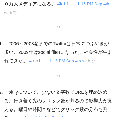
０万人メディアになる。
#tob1
1:15 PM Sep 4th
webで
RT
2006～2008念までのTwitterは日常のつぶやきが
多い。2009年はsocial filterになった。社会性が生ま
れてきた。
#tob1
1:13 PM Sep 4th
webで
RT
bit.lyについて。少ない文字数でURLを埋め込め
る。行き着く先のクリック数が判るので影響力が見
える。曜日や時間帯などでクリック数の分布も判