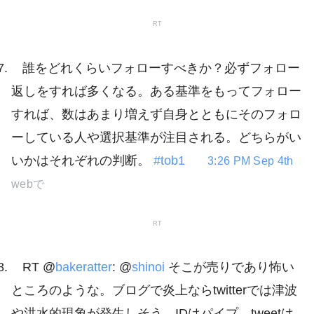
RT
誰をどれくらいフォローすべきか？必ずフォロー
返しをすれば多くなる。ある基準をもってフォロー
すれば、数はあまり増えず自身とともにそのフォロ
ーしている人や選択基準が注目される。どちらがい
いかはそれぞれの判断。
#tob1
3:26 PM Sep 4th
webで
RT
RT @
bakeratter
: @
shinoi
そこが売りであり怖い
ところのような。ブログで炎上ならtwitterでは津波
や洪水的現象が発生しそう。IDはパイプ、tweetは