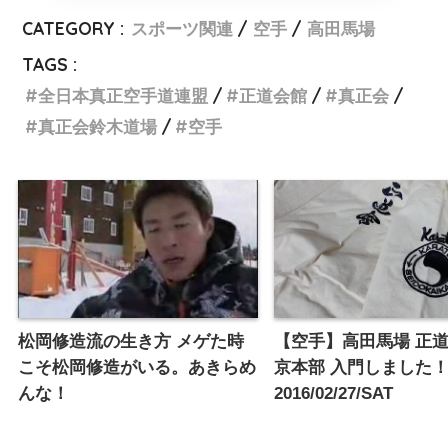
CATEGORY :
スポーツ関連
空手
高田馬場
TAGS :
全日本真正空手道連盟
正道会館
真正会
真正会鈴木道場
空手
松岡修造流の生き方 メゲた時
【空手】高田馬場 正
こそ松岡修造がいる。あきらめ
京本部 入門しました
んな！
2016/02/27/SAT