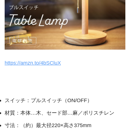
https://amzn.to/4bSCluX
スイッチ：プルスイッチ（ON/OFF）
材質：本体…木、セード部…麻／ポリスチレン
寸法：（約）最大径220×高さ375mm