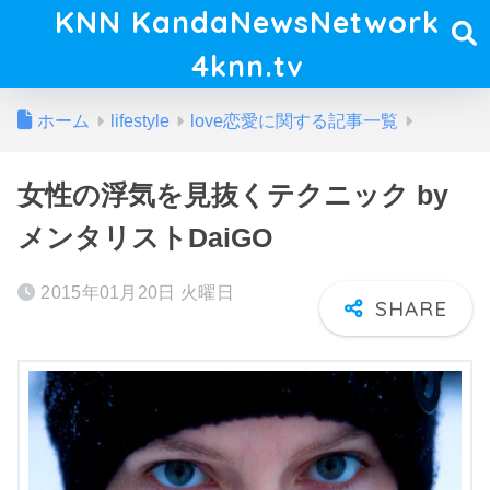
KNN KandaNewsNetwork
4knn.tv
ホーム
lifestyle
love恋愛に関する記事一覧
女性の浮気を見抜くテクニック by
メンタリストDaiGO
2015年01月20日 火曜日