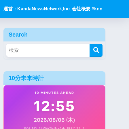
運営：KandaNewsNetwork,Inc. 会社概要 #knn
Search
10分未来時計
10 MINUTES AHEAD
12:55
2026/08/06 (木)
FOR MY ALWAYS-IN-A-HURRY SELF