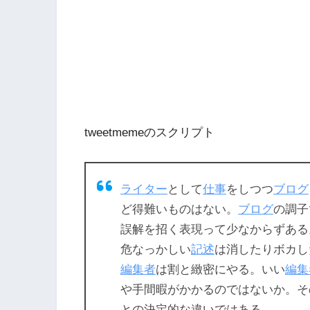
tweetmemeのスクリプト
ライター
として
仕事
をしつつ
ブログ
ど得難いものはない。
ブログ
の調子
誤解を招く表現って少なからずある
危なっかしい
記述
は消したりボカし
編集者
は割と緻密にやる。いい
編集
や手間暇がかかるのではないか。そ
との決定的な違いではある。