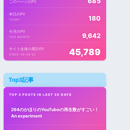
685
このページのPV
本日のPV
180
TODAY
今月のPV
9,642
THIS MONTH
サイト全体の累計PV
45,789
SINCE-26-04-22
Top3記事
TOP 3 POSTS IN LAST 30 DAYS
294のかほりのYouTubeの再生数がすごい！
An experiment