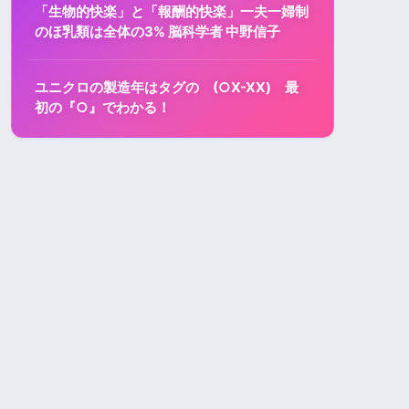
「生物的快楽」と「報酬的快楽」一夫一婦制
のほ乳類は全体の3% 脳科学者 中野信子
ユニクロの製造年はタグの (○X-XX) 最
初の『○』でわかる！