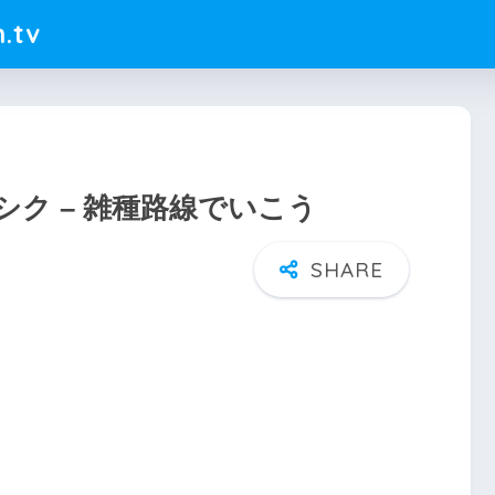
.tv
ク – 雑種路線でいこう