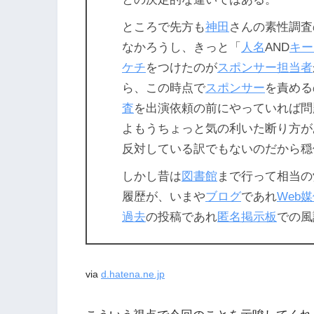
ところで先方も
神田
さんの素性調査
なかろうし、きっと「
人名
AND
キー
ケチ
をつけたのが
スポンサー
担当者
ら、この時点で
スポンサー
を責める
査
を出演依頼の前にやっていれば問
よもうちょっと気の利いた断り方が
反対している訳でもないのだから穏
しかし昔は
図書館
まで行って相当の
履歴が、いまや
ブログ
であれ
Web
媒
過去
の投稿であれ
匿名掲示板
での風
via
d.hatena.ne.jp