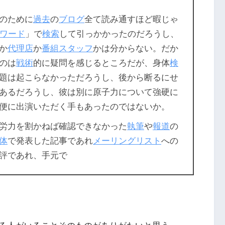
のために
過去
の
ブログ
全て読み通すほど暇じゃ
ワード
」で
検索
して引っかかったのだろうし、
か
代理店
か
番組
スタッフ
かは分からない。だか
のは
戦術
的に疑問を感じるところだが、身体
検
題は起こらなかっただろうし、後から断るにせ
あるだろうし、彼は別に原子力について強硬に
便に出演いただく手もあったのではないか。
労力を割かねば確認できなかった
執筆
や
報道
の
体
で発表した記事であれ
メーリングリスト
への
評であれ、手元で