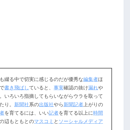
も綴る中で切実に感じるのだが優秀な
編集者
ほ
で
書き飛ばし
ていると、
事実
確認の抜け
漏れ
や
。いろいろ指摘してもらいながらウラを取って
たり。
新聞社
系の
出版社
やら
新聞記者
上がりの
者
を育てるには、いい
記者
を育てる以上に
時間
の辺もともとの
マスコミ
と
ソーシャルメディア