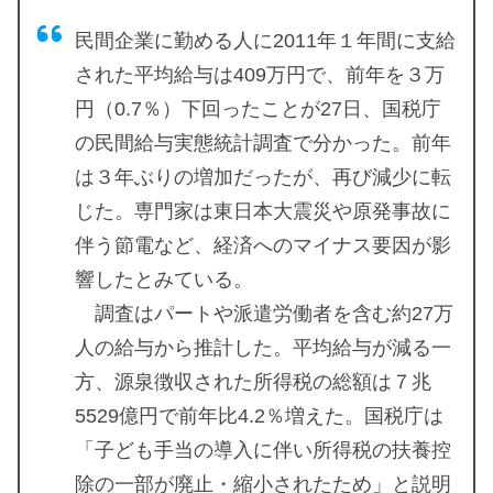
民間企業に勤める人に2011年１年間に支給
された平均給与は409万円で、前年を３万
円（0.7％）下回ったことが27日、国税庁
の民間給与実態統計調査で分かった。前年
は３年ぶりの増加だったが、再び減少に転
じた。専門家は東日本大震災や原発事故に
伴う節電など、経済へのマイナス要因が影
響したとみている。
調査はパートや派遣労働者を含む約27万
人の給与から推計した。平均給与が減る一
方、源泉徴収された所得税の総額は７兆
5529億円で前年比4.2％増えた。国税庁は
「子ども手当の導入に伴い所得税の扶養控
除の一部が廃止・縮小されたため」と説明