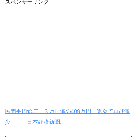
スポンサーリンク
民間平均給与、３万円減の409万円 震災で再び減
少 ：日本経済新聞
.