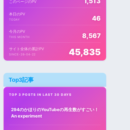
1,513
このページのPV
本日のPV
46
TODAY
今月のPV
8,567
THIS MONTH
サイト全体の累計PV
45,835
SINCE-26-04-22
Top3記事
TOP 3 POSTS IN LAST 30 DAYS
294のかほりのYouTubeの再生数がすごい！
An experiment