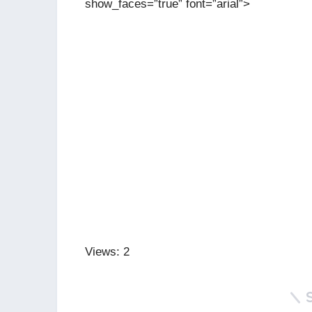
show_faces=”true” font=”arial”>
Views: 2