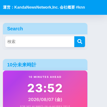
運営：KandaNewsNetwork,Inc. 会社概要 #knn
Search
10分未来時計
10 MINUTES AHEAD
23:52
2026/08/07 (金)
FOR MY ALWAYS-IN-A-HURRY SELF