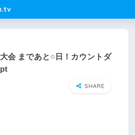
.tv
大会 まであと○日！カウントダ
pt