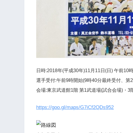
日時:2018年(平成30年)11月11日(日) 午前1
選手受付:午前9時開始(9時40分最終受付、第2武
会場:東京武道館1階 第1武道場(試合会場)・3
https://goo.gl/maps/G7iCf2QDs952