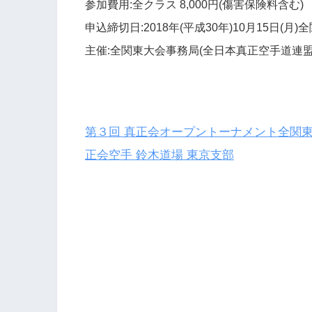
参加費用:全クラス 8,000円(傷害保険料含む)
申込締切日:2018年(平成30年)10月15日(
主催:全関東大会事務局(全日本真正空手道連盟
第３回 真正会オープントーナメント全関東
正会空手 鈴木道場 東京支部