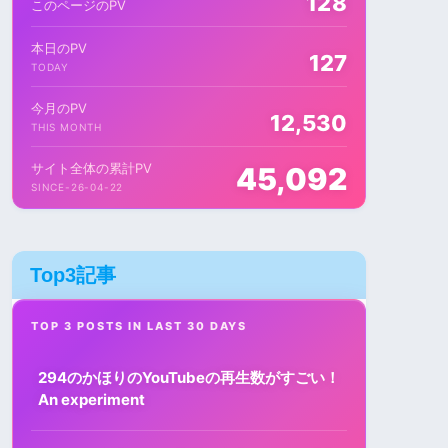
128
このページのPV
本日のPV
127
TODAY
今月のPV
12,530
THIS MONTH
サイト全体の累計PV
45,092
SINCE-26-04-22
Top3記事
TOP 3 POSTS IN LAST 30 DAYS
294のかほりのYouTubeの再生数がすごい！
An experiment