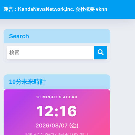
運営：KandaNewsNetwork,Inc. 会社概要 #knn
Search
10分未来時計
10 MINUTES AHEAD
12:16
2026/08/07 (金)
FOR MY ALWAYS-IN-A-HURRY SELF