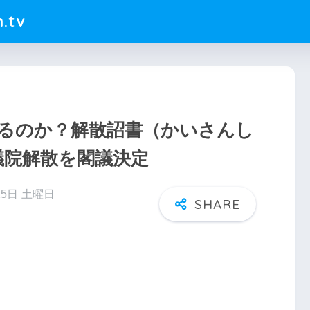
.tv
るのか？解散詔書（かいさんし
議院解散を閣議決定
15日 土曜日