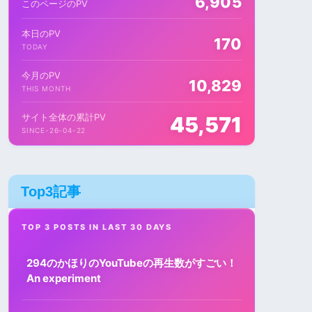
6,905
このページのPV
本日のPV
170
TODAY
今月のPV
10,829
THIS MONTH
サイト全体の累計PV
45,571
SINCE-26-04-22
Top3記事
TOP 3 POSTS IN LAST 30 DAYS
294のかほりのYouTubeの再生数がすごい！
An experiment