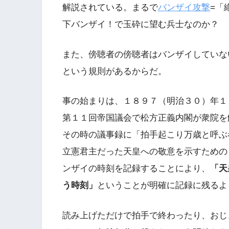
解説されている。まるで
バンザイ攻撃
=「
下バンザイ！で玉砕に望む兵士なのか？
また、傍聴者の傍聴者はバンザイしていな
という規則があるからだ。
事の始まりは、１８９７（明治３０）年１
第１１回帝国議会で松方正義内閣が衆院を
その時の議事録に「拍手起こり万歳と呼ぶ
立憲君主だった天皇への敬意を示すための
ンザイの時刻を記録することにより、
「天
う時刻」
ということが明確に記録に残るよ
読み上げただけで拍手で終わったり、おじ