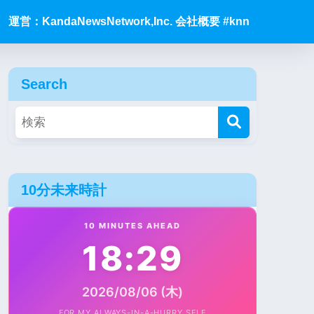
運営：KandaNewsNetwork,Inc. 会社概要 #knn
Search
10分未来時計
10 MINUTES AHEAD
18:29
2026/08/06 (木)
FOR MY ALWAYS-IN-A-HURRY SELF