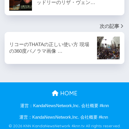
ッドリーのリザ・ヴェン…
次の記事
リコーのTHATAの正しい使い方 現場
の360度パノラマ画像 …
HOME
運営：KandaNewsNetwork,Inc. 会社概要 #knn
運営：KandaNewsNetwork,Inc. 会社概要 #knn
© 2026 KNN KandaNewsNetwork 4knn.tv All rights reserved.