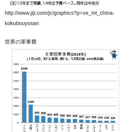
http://www.jiji.com/jc/graphics?p=ve_int_china-
kokubouyosan
世界の軍事費