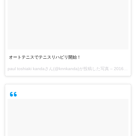
オートテニスでテニスリハビリ開始！
paul toshiaki kandaさん(@knnkanda)が投稿した写真 –
2016 2月 8 11:38午後 PST