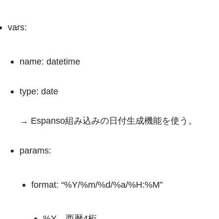
vars:
name: datetime
type: date
→ Espanso組み込みの日付生成機能を使う。
params:
format: “%Y/%m/%d/%a/%H:%M”
%Y
→西暦4桁