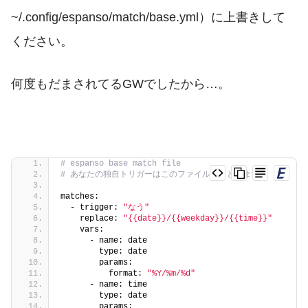
~/.config/espanso/match/base.yml
）に上書きして
ください。
何度もだまされてるGWでしたから…。
# espanso base match file
# あなたの独自トリガーはこのファイルにまとめます。
matches:
  - trigger: 
"なう"
    replace: 
"{{date}}/{{weekday}}/{{time}}"
    vars:
      - name: date
        type: date
        params:
          format: 
"%Y/%m/%d"
      - name: time
        type: date
        params: