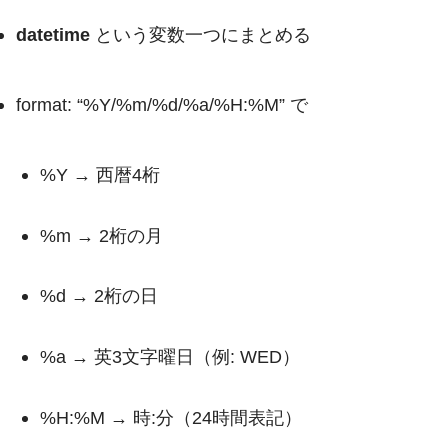
datetime
という変数一つにまとめる
format: “%Y/%m/%d/%a/%H:%M”
で
%Y
→ 西暦4桁
%m
→ 2桁の月
%d
→ 2桁の日
%a
→ 英3文字曜日（例:
WED
）
%H:%M
→ 時:分（24時間表記）