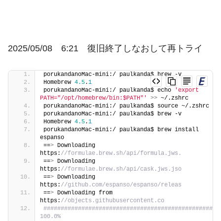
2025/05/08 6:21 復旧終了しなおして再トライ
porukandanoMac-mini:/ paulkanda$ brew -v
Homebrew 
4.5
.
1
porukandanoMac-mini:/ paulkanda$ echo 
'export 
PATH="/opt/homebrew/bin:$PATH"'
>>
 ~/.zshrc
porukandanoMac-mini:/ paulkanda$ source ~/.zshrc
porukandanoMac-mini:/ paulkanda$ brew -v
Homebrew 
4.5
.
1
porukandanoMac-mini:/ paulkanda$ brew install 
espanso
==
>
 Downloading 
https:
//formulae.brew.sh/api/formula.jws.
==
>
 Downloading 
https:
//formulae.brew.sh/api/cask.jws.jso
==
>
 Downloading 
https:
//github.com/espanso/espanso/releas
==
>
 Downloading from 
https:
//objects.githubusercontent.co
################################################## 
100.0%