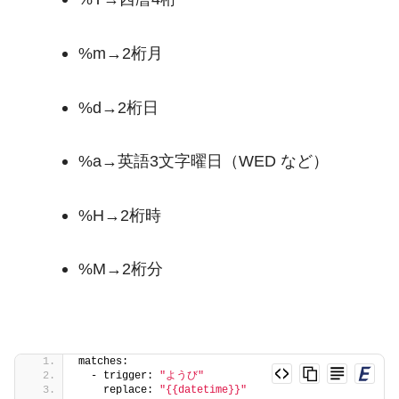
%m
→2桁月
%d
→2桁日
%a
→英語3文字曜日（WED など）
%H
→2桁時
%M
→2桁分
matches:
  - trigger: 
"ようび"
    replace: 
"{{datetime}}"