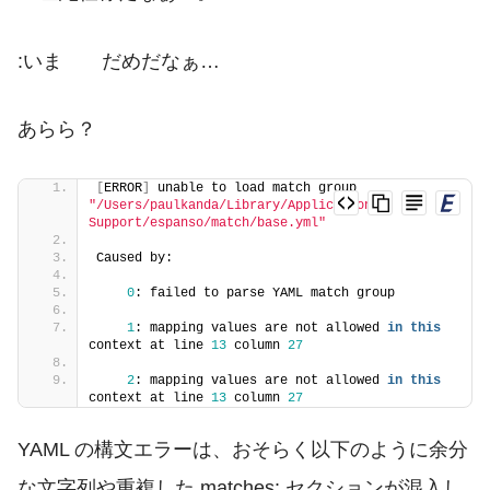
:いま だめだなぁ…
あらら？
[
ERROR
]
 unable to load match group 
"/Users/paulkanda/Library/Application 
Support/espanso/match/base.yml"
Caused by:
0
: failed to parse YAML match group
1
: mapping values are not allowed 
in
this
context at line 
13
 column 
27
2
: mapping values are not allowed 
in
this
context at line 
13
 column 
27
YAML の構文エラーは、おそらく以下のように余分
な文字列や重複した
matches:
セクションが混入し