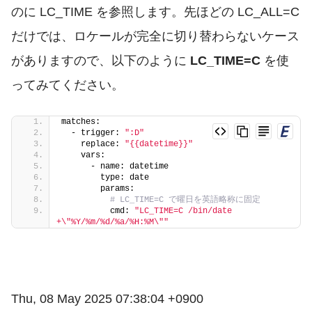
のに
LC_TIME
を参照します。先ほどの
LC_ALL=C
だけでは、ロケールが完全に切り替わらないケース
がありますので、以下のように
LC_TIME=C
を使
ってみてください。
matches:
  - trigger: 
":D"
    replace: 
"{{datetime}}"
    vars:
      - name: datetime
        type: date
        params:
# LC_TIME=C で曜日を英語略称に固定
          cmd: 
"LC_TIME=C /bin/date 
+\"%Y/%m/%d/%a/%H:%M\""
Thu, 08 May 2025 07:38:04 +0900