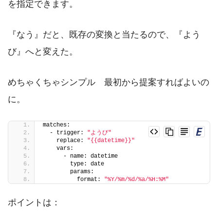
を指定できます。
『なう』だと、既存の変換と当たるので、『よう
び』へと変えた。
めちゃくちゃシンプル 最初から提案すればよいの
に。
matches:
  - trigger: 
"ようび"
    replace: 
"{{datetime}}"
    vars:
      - name: datetime
        type: date
        params:
          format: 
"%Y/%m/%d/%a/%H:%M"
ポイントは：