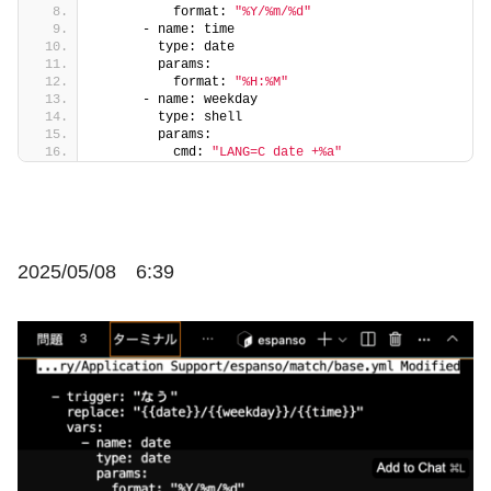
          format: 
"%Y/%m/%d"
      - name: time
        type: date
        params:
          format: 
"%H:%M"
      - name: weekday
        type: shell
        params:
          cmd: 
"LANG=C date +%a"
2025/05/08 6:39