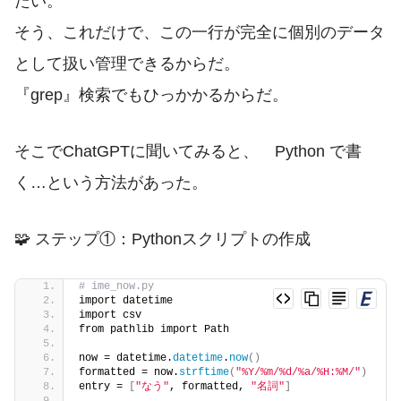
たい。
そう、これだけで、この一行が完全に個別のデータ
として扱い管理できるからだ。
『grep』検索でもひっかかるからだ。
そこでChatGPTに聞いてみると、 Python で書
く…という方法があった。
🧩 ステップ①：Pythonスクリプトの作成
# ime_now.py
import datetime
import csv
from pathlib import Path
now = datetime.
datetime
.
now
()
formatted = now.
strftime
(
"%Y/%m/%d/%a/%H:%M/"
)
entry = 
[
"なう"
, formatted, 
"名詞"
]