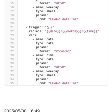
          format: 
"%H:%M"
      - name: weekday
        type: shell
        params:
          cmd: 
"LANG=C date +%a"
  - trigger: 
"なう"
    replace: 
"{{date}}/{{weekday}}/{{time}}"
    vars:
      - name: date
        type: date
        params:
          format: 
"%Y/%m/%d"
      - name: time
        type: date
        params:
          format: 
"%H:%M"
      - name: weekday
        type: shell
        params:
          cmd: 
"LANG=C date +%a"
2025/05/08 6:49