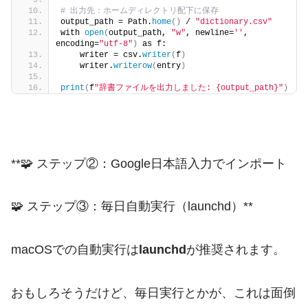
# 出力先：ホームディレクトリ配下に保存
output_path = Path.
home
()
 / 
"dictionary.csv"
with 
open
(
output_path, 
"w"
, newline=
''
, 
encoding=
"utf-8"
)
 as f:
    writer = csv.
writer
(
f
)
    writer.
writerow
(
entry
)
print
(
f
"辞書ファイルを出力しました: {output_path}"
)
**🧩 ステップ②：Google日本語入力でインポート
🧩 ステップ③：毎日自動実行（launchd）**
macOSでの自動実行は
launchd
が推奨されます。
おもしろそうだけど、毎日実行とかが、これは面倒