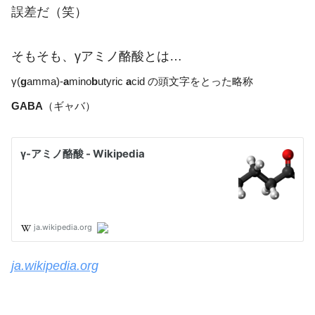
誤差だ（笑）
そもそも、γアミノ酪酸とは…
γ(
g
amma)-
a
mino
b
utyric
a
cid の頭文字をとった略称
GABA
（ギャバ）
ja.wikipedia.org