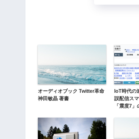
オーディオブック Twitter革命
IoT時代
神田敏晶 著書
誤配信スマ
「震度7」