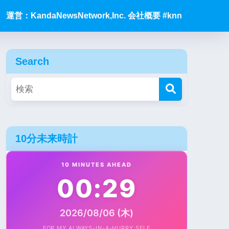
運営：KandaNewsNetwork,Inc. 会社概要 #knn
Search
10分未来時計
10 MINUTES AHEAD
00:29
2026/08/06 (木)
FOR MY ALWAYS-IN-A-HURRY SELF