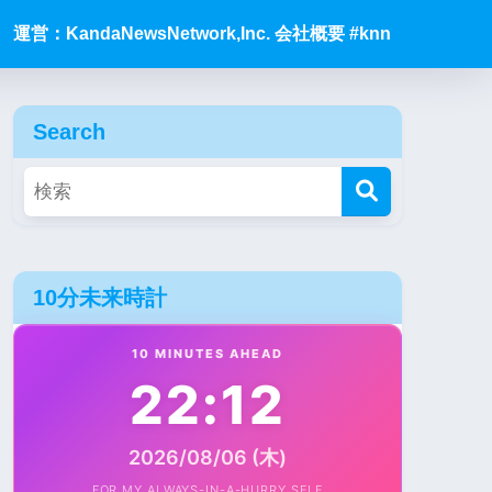
運営：KandaNewsNetwork,Inc. 会社概要 #knn
Search
10分未来時計
10 MINUTES AHEAD
22:12
2026/08/06 (木)
FOR MY ALWAYS-IN-A-HURRY SELF