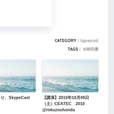
CATEGORY :
typepad
TAGS :
神田優
り、SkypeCast
【講演】2010年10月09日
（土）CEATEC 2010
@rokuzouhonda