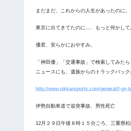
まだまだ、これからの人生があったのに。
東京に出てきてたのに…、もっと何かして
優君、安らかにおやすみ。
「神田優」「交通事故」で検索してみたら
ニュースにも、遺族からのトラックバック
http://
www.ni
kkansp
orts.c
om/gen
eral/f
-gn-t
伊勢自動車道で追突事故、男性死亡
12月２９日午後８時１５分ごろ、三重県