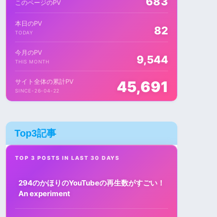
683
このページのPV
本日のPV
82
TODAY
今月のPV
9,544
THIS MONTH
サイト全体の累計PV
45,691
SINCE-26-04-22
Top3記事
TOP 3 POSTS IN LAST 30 DAYS
294のかほりのYouTubeの再生数がすごい！
An experiment