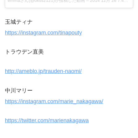
emmaさん(@okss2121)が投稿した動画
–
2014 12月 26 7:44午前 PST
玉城ティナ
https://instagram.com/tinapouty
トラウデン直美
http://ameblo.jp/trauden-naomi/
中川マリー
https://instagram.com/marie_nakagawa/
https://twitter.com/marienakagawa