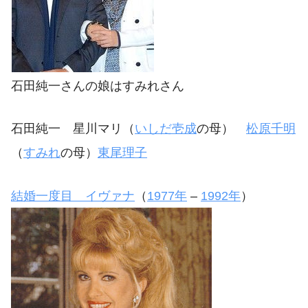
石田純一さんの娘はすみれさん
石田純一 星川マリ（
いしだ壱成
の母）
松原千明
（
すみれ
の母）
東尾理子
結婚一度目 イヴァナ
（
1977年
–
1992年
）