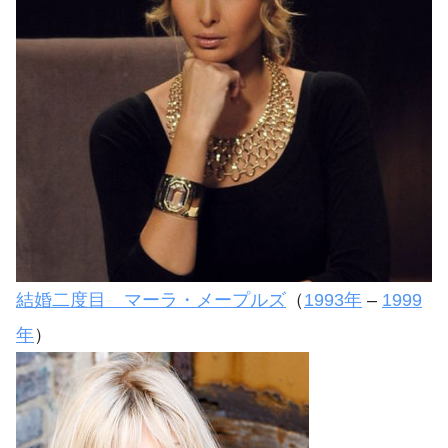
結婚二度目 マーラ・メープルズ
（
1993年
–
1999
年
）