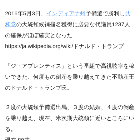
2016年5月3日、
インディアナ州
予備選で勝利し
共
和党
の大統領候補指名獲得に必要な代議員1237人
の確保がほぼ確実となった
https://ja.wikipedia.org/wiki/ドナルド・トランプ
「ジ・アプレンティス」という番組で高視聴率を稼
いできた、何度もの倒産を乗り越えてきた不動産王
のドナルド・トランプ氏。
２度の大統領予備選出馬、３度の結婚、４度の倒産
を乗り越え、現在、米次期大統領に近いところにい
る。
現在 80歳