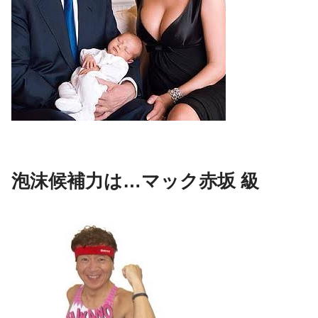
泡沫候補力は…マック赤坂 級