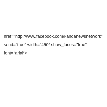
href=”http://www.facebook.com/kandanewsnetwork”
send=”true” width=”450″ show_faces=”true”
font=”arial”>