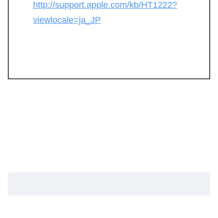
http://support.apple.com/kb/HT1222?
viewlocale=ja_JP