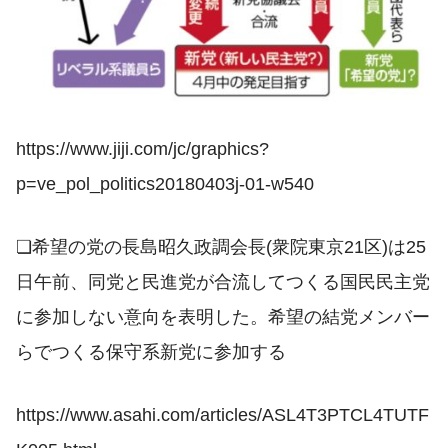
https://www.jiji.com/jc/graphics?
p=ve_pol_politics20180403j-01-w540
❏希望の党の長島昭久政調会長(衆院東京21区)は25
日午前、同党と民進党が合流してつくる国民民主党
に参加しない意向を表明した。希望の結党メンバー
らでつくる保守系新党に参加する
https://www.asahi.com/articles/ASL4T3PTCL4TUTF