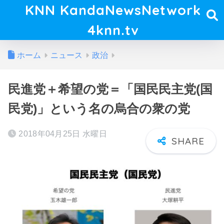
KNN KandaNewsNetwork
4knn.tv
ホーム
ニュース
政治
民進党＋希望の党＝「国民民主党(国
民党)」という名の烏合の衆の党
2018年04月25日 水曜日