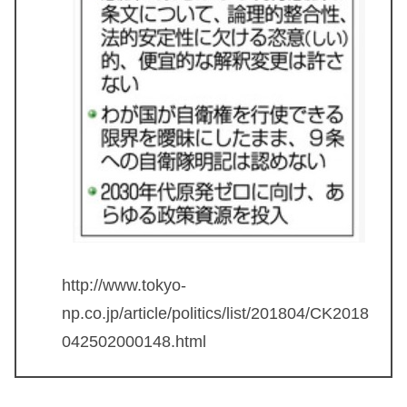
http://www.tokyo-
np.co.jp/article/politics/list/201804/CK2018
042502000148.html