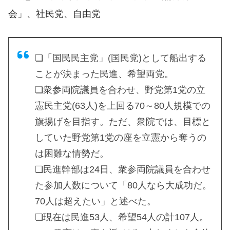
会」、社民党、自由党
❏「国民民主党」(国民党)として船出する
ことが決まった民進、希望両党。
❏衆参両院議員を合わせ、野党第1党の立
憲民主党(63人)を上回る70～80人規模での
旗揚げを目指す。ただ、衆院では、目標と
していた野党第1党の座を立憲から奪うの
は困難な情勢だ。
❏民進幹部は24日、衆参両院議員を合わせ
た参加人数について「80人なら大成功だ。
70人は超えたい」と述べた。
❏現在は民進53人、希望54人の計107人。