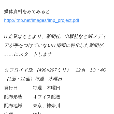
媒体資料をみてみると
http://itnp.net/images/itnp_project.pdf
IT企業はもとより、新聞社、出版社など紙メディ
アが手をつけていないIT情報に特化した新聞が、
ここにスタートします
タブロイド版 （490×297ミリ） 12頁 1C・4C
（1面・12面）毎週 木曜日
発行日 ： 毎週 木曜日
配布形態 ： オフィス配送
配布地域 ： 東京、神奈川