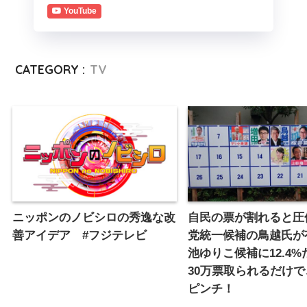
YouTube
CATEGORY :
TV
ニッポンのノビシロの秀逸な改
自民の票が割れると圧
善アイデア #フジテレビ
党統一候補の鳥越氏が
池ゆりこ候補に12.4
30万票取られるだけ
ピンチ！