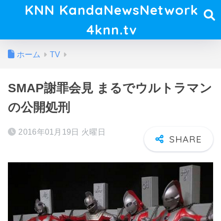
KNN KandaNewsNetwork
4knn.tv
ホーム
TV
SMAP謝罪会見 まるでウルトラマン
の公開処刑
2016年01月19日 火曜日