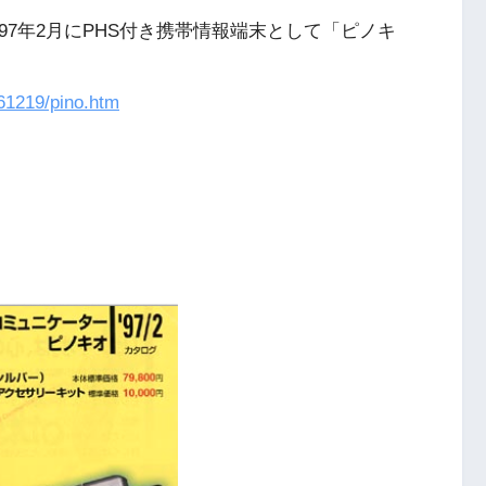
97年2月にPHS付き携帯情報端末として「ピノキ
961219/pino.htm