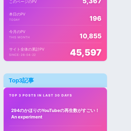
5,367
このページのPV
本日のPV
196
TODAY
今月のPV
10,855
THIS MONTH
サイト全体の累計PV
45,597
SINCE-26-04-22
Top3記事
TOP 3 POSTS IN LAST 30 DAYS
294のかほりのYouTubeの再生数がすごい！
An experiment