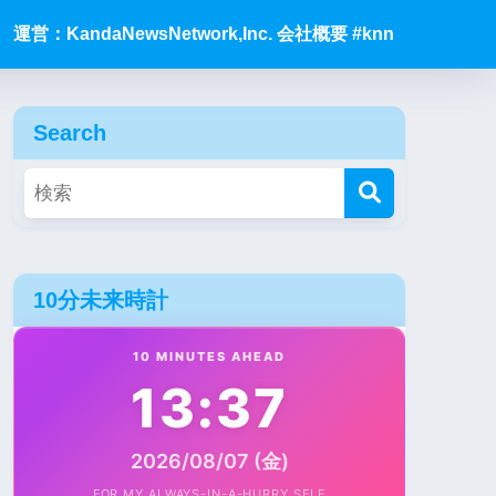
運営：KandaNewsNetwork,Inc. 会社概要 #knn
Search
10分未来時計
10 MINUTES AHEAD
13:37
2026/08/07 (金)
FOR MY ALWAYS-IN-A-HURRY SELF