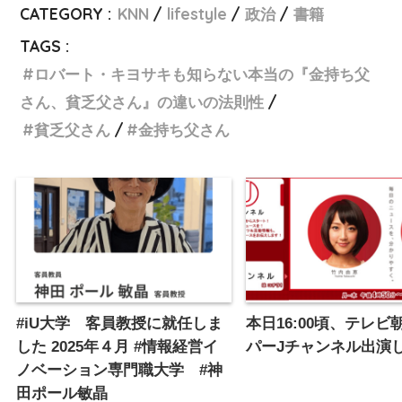
CATEGORY :
KNN
lifestyle
政治
書籍
TAGS :
ロバート・キヨサキも知らない本当の『金持ち父
さん、貧乏父さん』の違いの法則性
貧乏父さん
金持ち父さん
#iU大学 客員教授に就任しま
本日16:00頃、テレビ
した 2025年４月 #情報経営イ
パーJチャンネル出演
ノベーション専門職大学 #神
田ポール敏晶