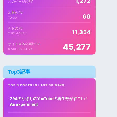
1,272
このページのPV
本日のPV
60
TODAY
今月のPV
11,354
THIS MONTH
サイト全体の累計PV
45,277
SINCE-26-04-22
Top3記事
TOP 3 POSTS IN LAST 30 DAYS
294のかほりのYouTubeの再生数がすごい！
An experiment