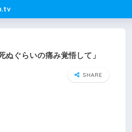
.tv
死ぬぐらいの痛み覚悟して」