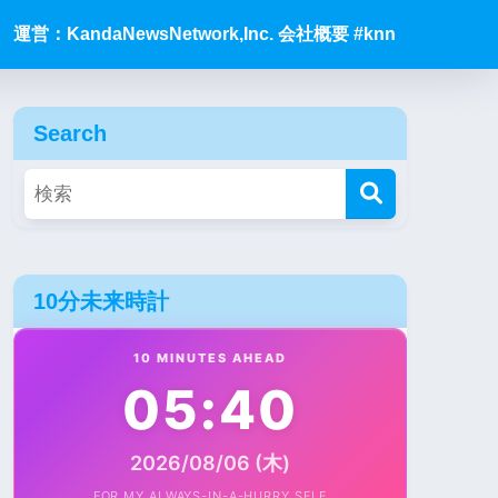
運営：KandaNewsNetwork,Inc. 会社概要 #knn
Search
10分未来時計
10 MINUTES AHEAD
05:40
2026/08/06 (木)
FOR MY ALWAYS-IN-A-HURRY SELF