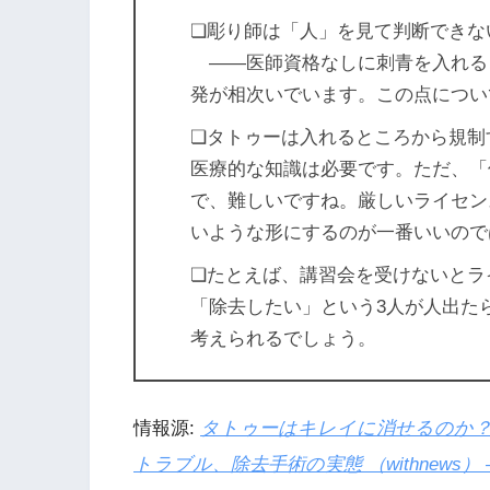
❏彫り師は「人」を見て判断できな
――医師資格なしに刺青を入れる
発が相次いでいます。この点につい
❏タトゥーは入れるところから規制
医療的な知識は必要です。ただ、「
で、難しいですね。厳しいライセン
いような形にするのが一番いいので
❏たとえば、講習会を受けないとラ
「除去したい」という3人が人出た
考えられるでしょう。
情報源:
タトゥーはキレイに消せるのか？
トラブル、除去手術の実態 （withnews） –