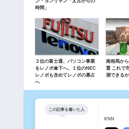
ン・ヨンリャン「太古からの
時間」
２位の富士通、パソコン事業
南相馬から
をレノボ傘下へ。１位のNEC
置 これで
レノボも含めてレノボの寡占
測できるか
へ
この記事を書いた人
KNN