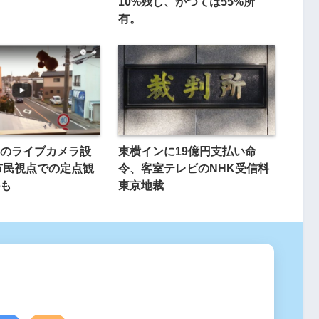
10%残し、かつては55%所
有。
のライブカメラ設
東横インに19億円支払い命
市民視点での定点観
令、客室テレビのNHK受信料
も
東京地裁