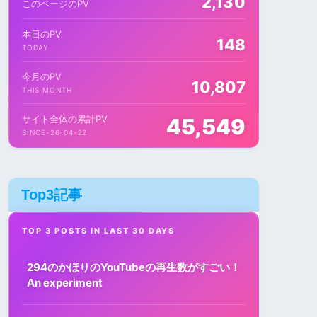
2,130
このページのPV
本日のPV
148
TODAY
今月のPV
10,807
THIS MONTH
サイト全体の累計PV
45,549
SINCE-26-04-22
Top3記事
TOP 3 POSTS IN LAST 30 DAYS
294のかほりのYouTubeの再生数がすごい！
An experiment