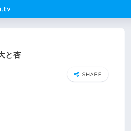
.tv
大と杏