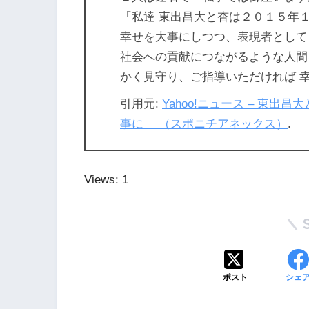
「私達 東出昌大と杏は２０１５年
幸せを大事にしつつ、表現者として
社会への貢献につながるような人間
かく見守り、ご指導いただければ 
引用元:
Yahoo!ニュース – 東
事に」 （スポニチアネックス）
.
Views: 1
ポスト
シェ