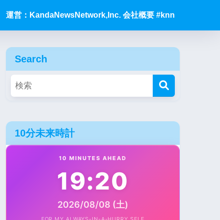
運営：KandaNewsNetwork,Inc. 会社概要 #knn
Search
10分未来時計
10 MINUTES AHEAD
19:20
2026/08/08 (土)
FOR MY ALWAYS-IN-A-HURRY SELF