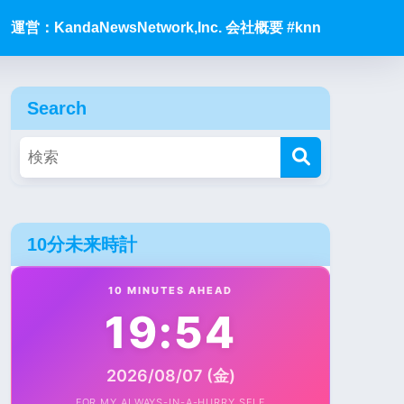
運営：KandaNewsNetwork,Inc. 会社概要 #knn
Search
10分未来時計
10 MINUTES AHEAD
19:54
2026/08/07 (金)
FOR MY ALWAYS-IN-A-HURRY SELF