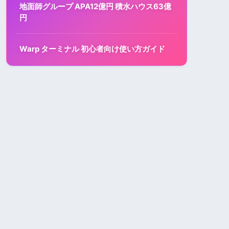
地面師グループ APA12億円 積水ハウス63億
円
Warp ターミナル 初心者向け使い方ガイド