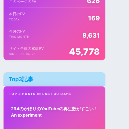
626
このページのPV
本日のPV
169
TODAY
今月のPV
9,631
THIS MONTH
サイト全体の累計PV
45,778
SINCE-26-04-22
Top3記事
TOP 3 POSTS IN LAST 30 DAYS
294のかほりのYouTubeの再生数がすごい！
An experiment