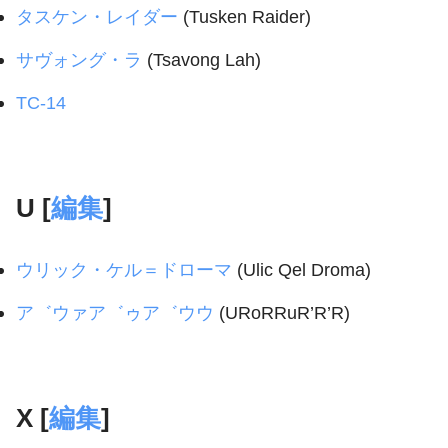
タスケン・レイダー
(Tusken Raider)
サヴォング・ラ
(Tsavong Lah)
TC-14
U [
編集
]
ウリック・ケル＝ドローマ
(Ulic Qel Droma)
ア゛ウァア゛ゥア゛ウウ
(URoRRuR’R’R)
X [
編集
]