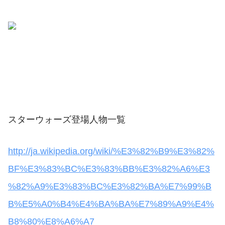
スターウォーズ登場人物一覧
http://ja.wikipedia.org/wiki/%E3%82%B9%E3%82%
BF%E3%83%BC%E3%83%BB%E3%82%A6%E3
%82%A9%E3%83%BC%E3%82%BA%E7%99%B
B%E5%A0%B4%E4%BA%BA%E7%89%A9%E4%
B8%80%E8%A6%A7