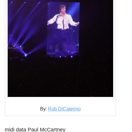
By:
Rob DiCaterino
midi data Paul McCartney