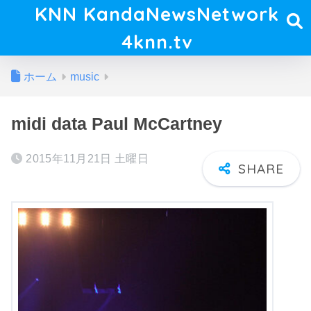
KNN KandaNewsNetwork
4knn.tv
ホーム
music
midi data Paul McCartney
2015年11月21日 土曜日