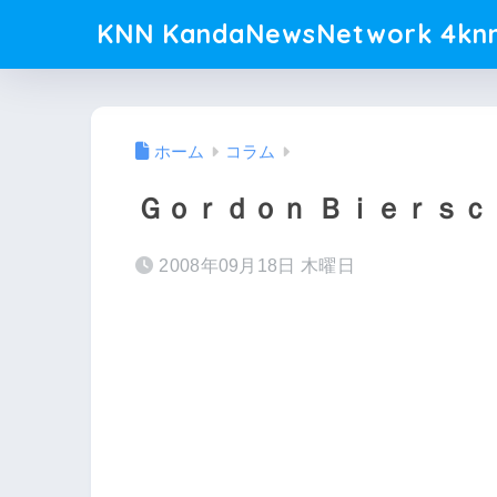
KNN KandaNewsNetwork 4knn
ホーム
コラム
Ｇｏｒｄｏｎ Ｂｉｅｒｓｃ
2008年09月18日 木曜日