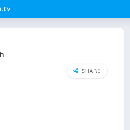
.tv
ｈ