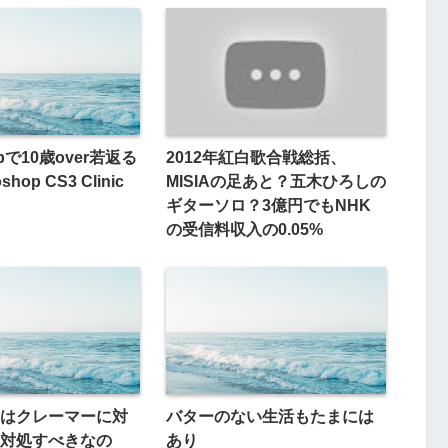
opで10歳over若返る
2012年紅白歌合戦総括、
hop CS3 Clinic
MISIAの足あと？五木ひろしの
ギターソロ？3億円でもNHK
の受信料収入の0.05%
はクレーマーに対
バターのない生活もたまには
対処すべきなの
あり