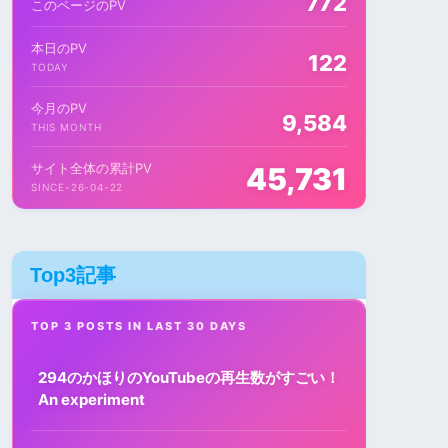
772
このページのPV
本日のPV
122
TODAY
今月のPV
9,584
THIS MONTH
サイト全体の累計PV
45,731
SINCE-26-04-22
Top3記事
TOP 3 POSTS IN LAST 30 DAYS
294のかほりのYouTubeの再生数がすごい！
An experiment