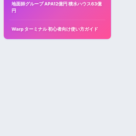
地面師グループ APA12億円 積水ハウス63億
円
Warp ターミナル 初心者向け使い方ガイド