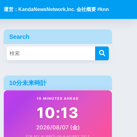
運営：KandaNewsNetwork,Inc. 会社概要 #knn
Search
10分未来時計
10 MINUTES AHEAD
10:13
2026/08/07 (金)
FOR MY ALWAYS-IN-A-HURRY SELF