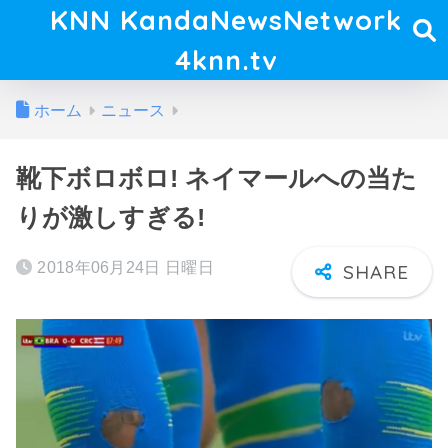
KNN KandaNewsNetwork
4knn.tv
ホーム
ニュース
靴下ボロボロ! ネイマールへの当た
りが激しすぎる!
2018年06月24日 日曜日