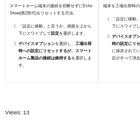
スマートホーム端末の接続を切断せずにEcho
端末を工場出荷時の
Show(第2世代)をリセットする方法:
「設定に移動
「設定に移動」と言うか、画面を上から
下にスワイプ
下にスワイプして
設定
を選択します。
デバイスオプ
デバイスオプション
を選択し、
工場出荷
時の設定にリ
時への設定にリセットするが、スマート
に保存されて
ホーム製品の接続は維持する
を選択しま
定がすべて消
す。
Views: 13