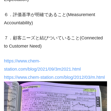
６．評価基準が明確であること(Measurement
Accountability)
７．顧客ニーズと結びついていること(Connected
to Customer Need)
https://www.chem-
station.com/blog/2021/09/3m2021.html
https://www.chem-station.com/blog/2012/03/m.html