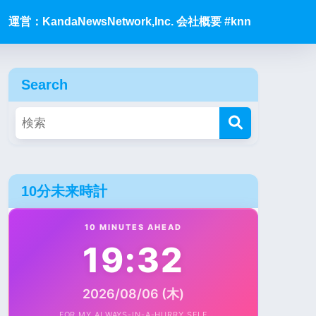
運営：KandaNewsNetwork,Inc. 会社概要 #knn
Search
10分未来時計
10 MINUTES AHEAD
19:32
2026/08/06 (木)
FOR MY ALWAYS-IN-A-HURRY SELF