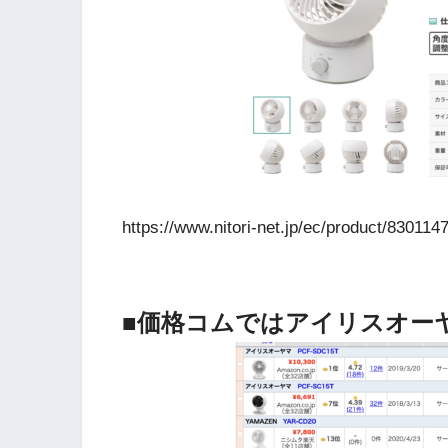
https://www.nitori-net.jp/ec/product/830114
■価格コムではアイリスオー