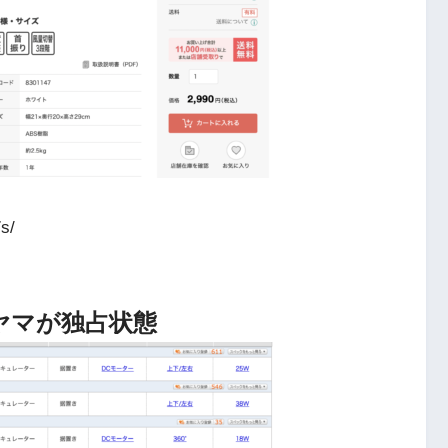
7s/
ヤマが独占状態