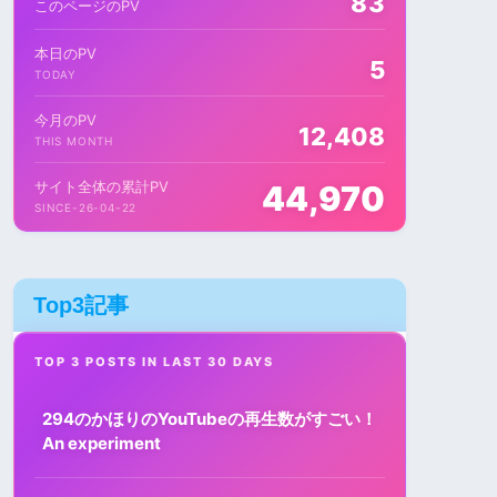
83
このページのPV
本日のPV
5
TODAY
今月のPV
12,408
THIS MONTH
サイト全体の累計PV
44,970
SINCE-26-04-22
Top3記事
TOP 3 POSTS IN LAST 30 DAYS
294のかほりのYouTubeの再生数がすごい！
An experiment