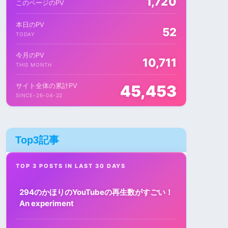
1,720
このページのPV
本日のPV
52
TODAY
今月のPV
10,711
THIS MONTH
サイト全体の累計PV
45,453
SINCE-26-04-22
Top3記事
TOP 3 POSTS IN LAST 30 DAYS
294のかほりのYouTubeの再生数がすごい！
An experiment