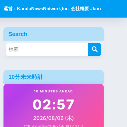
運営：KandaNewsNetwork,Inc. 会社概要 #knn
Search
10分未来時計
10 MINUTES AHEAD
02:57
2026/08/06 (木)
FOR MY ALWAYS-IN-A-HURRY SELF