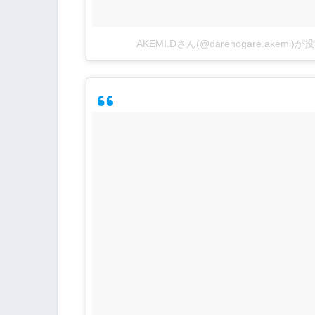
AKEMI.Dさん(@darenogare.akemi