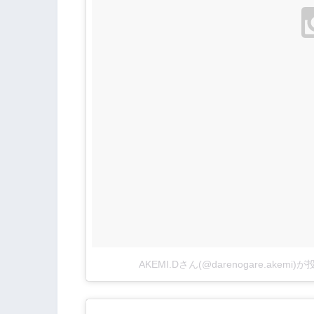
AKEMI.Dさん(@darenogare.akemi