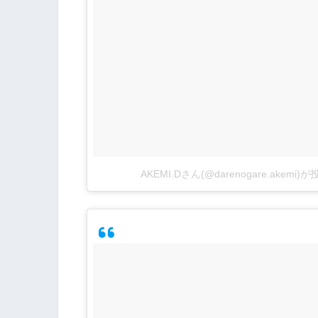
AKEMI.Dさん(@darenogare.akemi