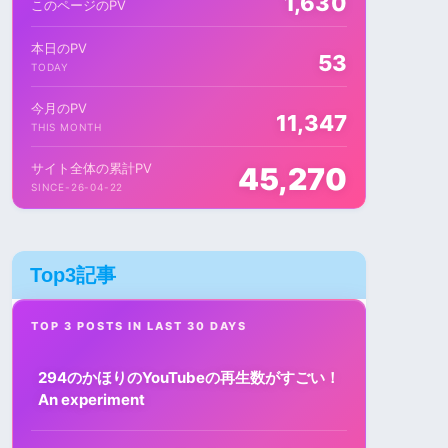
1,630
このページのPV
本日のPV
53
TODAY
今月のPV
11,347
THIS MONTH
サイト全体の累計PV
45,270
SINCE-26-04-22
Top3記事
TOP 3 POSTS IN LAST 30 DAYS
294のかほりのYouTubeの再生数がすごい！
An experiment