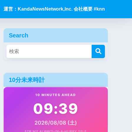
運営：KandaNewsNetwork,Inc. 会社概要 #knn
Search
10分未来時計
10 MINUTES AHEAD
09:39
2026/08/08 (土)
FOR MY ALWAYS-IN-A-HURRY SELF