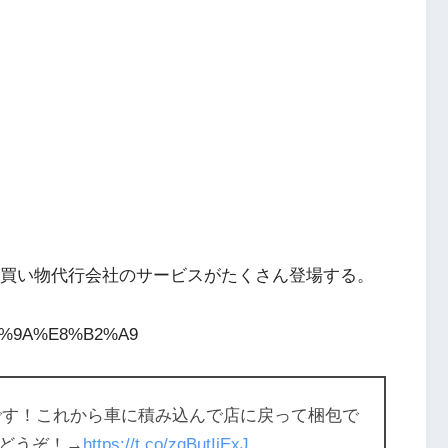
、買い物代行会社のサービスがたくさん登場する。
9%80%9A%E8%B2%A9
了です！これから車に積み込んで店に戻って梱包で
どうぞ！→
https://t.co/zqButIiExJ