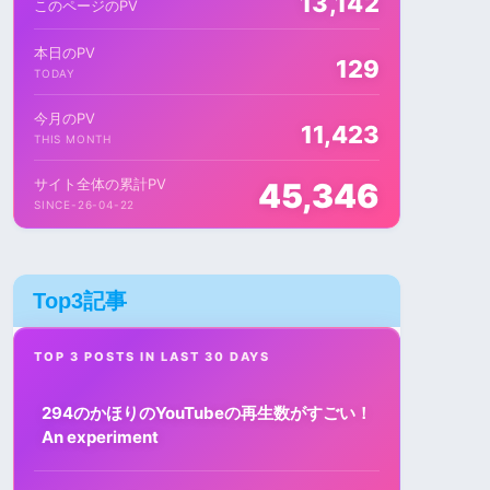
13,142
このページのPV
本日のPV
129
TODAY
今月のPV
11,423
THIS MONTH
サイト全体の累計PV
45,346
SINCE-26-04-22
Top3記事
TOP 3 POSTS IN LAST 30 DAYS
294のかほりのYouTubeの再生数がすごい！
An experiment