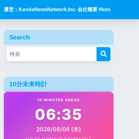
運営：KandaNewsNetwork,Inc. 会社概要 #knn
Search
10分未来時計
10 MINUTES AHEAD
06:35
2026/08/06 (木)
FOR MY ALWAYS-IN-A-HURRY SELF