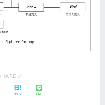
ize/kpi-tree-for-app
SHARE
LINE
ア
はてブ