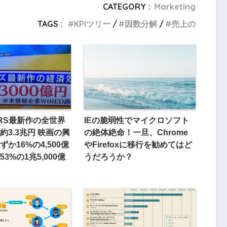
CATEGORY :
Marketing
TAGS :
KPIツリー
因数分解
売上の
ARS最新作の全世界
IEの脆弱性でマイクロソフト
約3.3兆円 映画の興
の絶体絶命！一旦、Chrome
か16%の4,500億
やFirefoxに移行を勧めてはど
3%の1兆5,000億
うだろうか？