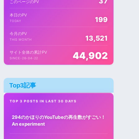
37
このページのPV
本日のPV
199
TODAY
今月のPV
13,521
THIS MONTH
サイト全体の累計PV
44,902
SINCE-26-04-22
Top3記事
TOP 3 POSTS IN LAST 30 DAYS
294のかほりのYouTubeの再生数がすごい！
An experiment