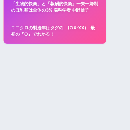
「生物的快楽」と「報酬的快楽」一夫一婦制
のほ乳類は全体の3% 脳科学者 中野信子
ユニクロの製造年はタグの (○X-XX) 最
初の『○』でわかる！