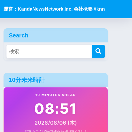
運営：KandaNewsNetwork,Inc. 会社概要 #knn
Search
10分未来時計
10 MINUTES AHEAD
08:51
2026/08/06 (木)
FOR MY ALWAYS-IN-A-HURRY SELF