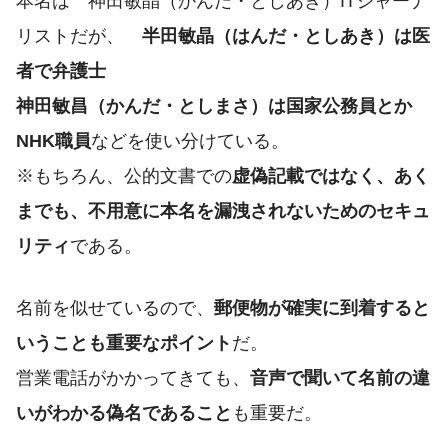
本名は 神田敏晶（かんだ・としあき）ITジャーナ
リストだが、
半田敏晶（はんだ・としあき）は医
者で弁護士
神田敏昌（かんだ・としまさ）は国家公務員とか
NHK職員
などを使い分けている。
※もちろん、公的文書での
虚偽記載ではなく、あく
までも、不用意に本名を漏洩されないためのセキュ
リティ
である。
名前を似せているので、
郵便物が確実に到着すると
いうことも重要なポイント
だ。
営業電話がかかってきても、
音声で聞いて名前の違
いがわかる偽名であること
も重要だ。