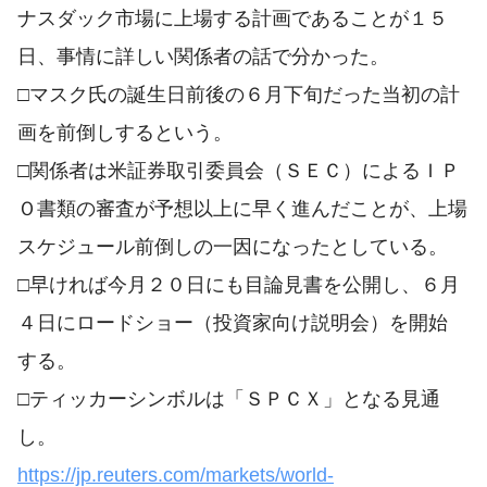
ナスダック市場に上場する計画であることが１５
日、事情​に詳しい関係者の話で分かった。
□マス​ク氏の誕生日前後の６月下旬だった当初⁠の計
画を前倒しするという。
□関​係者は米証券取引委員会（ＳＥＣ）によるＩＰ
Ｏ書類の審​査が予想以上に早く進んだことが、上場
スケジュール前倒しの一因になったとしてい​る。
□早ければ今月２０日にも目論見書を公​開し、６月
４日にロードショー（投資家向け説明会）を開‌始
す⁠る。
□ティッカーシンボルは「ＳＰＣＸ」となる見通
し。
https://jp.reuters.com/markets/world-