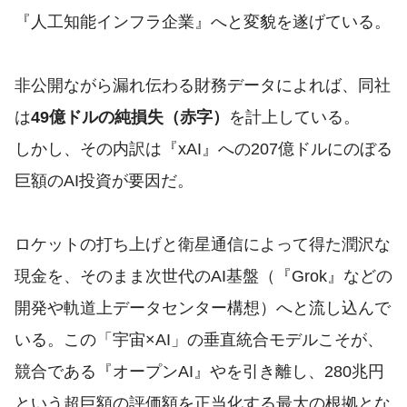
『人工知能インフラ企業』へと変貌を遂げている。
非公開ながら漏れ伝わる財務データによれば、同社
は
49億ドルの純損失（赤字）
を計上している。
しかし、その内訳は『xAI』への207億ドルにのぼる
巨額のAI投資が要因だ。
ロケットの打ち上げと衛星通信によって得た潤沢な
現金を、そのまま次世代のAI基盤（『Grok』などの
開発や軌道上データセンター構想）へと流し込んで
いる。この「宇宙×AI」の垂直統合モデルこそが、
競合である『オープンAI』やを引き離し、280兆円
という超巨額の評価額を正当化する最大の根拠とな