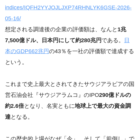
indices/IQFH2YYJOJLJXP74RHNLYK6GSE-2026-
05-16/
想定される調達後の企業の評価額は、なんと
1兆
7,500億ドル、日本円にして約280兆円
である。
日
本のGDP662兆円
の43％を一社の評価額で達成する
という。
これまで史上最大とされてきたサウジアラビアの国
営石油会社『サウジアラムコ』のIPO
290億ドルの
約2.6倍
となり、名実ともに
地球上で最大の資金調
達
となる。
この歴史的上場がなぜ「今」、そして「前倒し」で