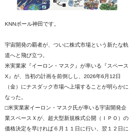
KNNポール神田です。
宇宙開発の覇者が、ついに株式市場という新たな軌
道へと飛び立つ。
米実業家『イーロン・マスク』が率いる『スペース
X』が、当初の計画を前倒しし、2026年6月12日
（金）にナスダック市場へ上場することが明らかに
なった。
□米実業家イーロン・マスク氏が率いる宇宙開発企
業ス​ペースＸが、超大型新規株式公開（ＩＰＯ）‌の
価格決定を早ければ６月１１日に行い、翌１２日に